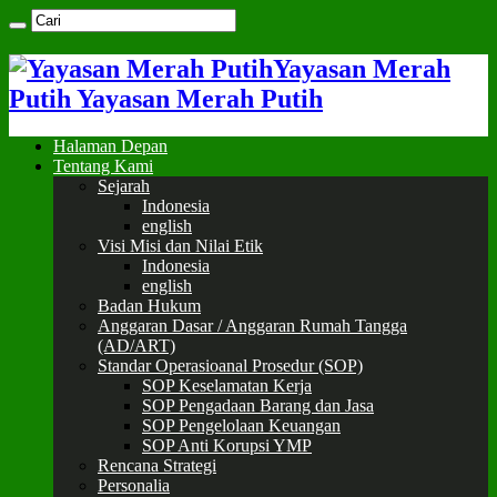
Yayasan Merah
Putih Yayasan Merah Putih
Halaman Depan
Tentang Kami
Sejarah
Indonesia
english
Visi Misi dan Nilai Etik
Indonesia
english
Badan Hukum
Anggaran Dasar / Anggaran Rumah Tangga
(AD/ART)
Standar Operasioanal Prosedur (SOP)
SOP Keselamatan Kerja
SOP Pengadaan Barang dan Jasa
SOP Pengelolaan Keuangan
SOP Anti Korupsi YMP
Rencana Strategi
Personalia