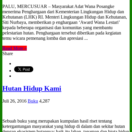
PALU, MERCUSUAR – Masyarakat Adat Wana Posangke
menerima Penghargaan dari Kementerian Lingkungan Hidup dan
Kehutanan (LHK) RI. Menteri Lingkungan Hidup dan Kehutanan,
Siti Nurbaya, memberikan p enghargaan ‘Award Wana Lestari’
kepada beberapa organisasi dan komunitas yang membantu
pelestarian hutan. Penghargaan tersebut diberikan pada kegiatan
temu wicara pemenang lomba dan apresiasi ...
Read More »
Share
Hutan Hidup Kami
Juli 26, 2016
Buku
4,287
Sebuah buku yang merupakan kumpulan hasil riset tentang
ketergantungan masyarakat yang hidup di dalam dan sekitar hutan
dengan ekosistem hutannya; baik itu lahan, tanaman dan biota hidup