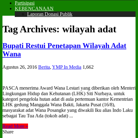
Partisipasi
KEBENCANAAN
Laporan Donasi Publik
Tag Archives:
wilayah adat
Bupati Restui Penetapan Wilayah Adat
Wana
Agustus 26, 2016
Berita
,
YMP In Media
1,662
PASCA menerima Award Wana Lestari yang diberikan oleh Menteri
Lingkungan Hidup dan Kehutanan (LHK) Siti Nurbaya, untuk
kategori pengelola hutan adat di aula pertemuan kantor Kementrian
LHK gedung Manggala Wana Bakti, Jakarta Pusat (16/8),
masyarakat adat Wana Posangke yang diwakili Iku alias Indo Laku
sebagai Tau Tua Ada (tokoh adat) ...
Read More »
Share